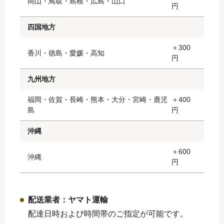
岡山・鳥取・島根・広島・山口
円
四国地方
＋300
香川・徳島・愛媛・高知
円
九州地方
福岡・佐賀・長崎・熊本・大分・宮崎・鹿児
＋400
島
円
沖縄
＋600
沖縄
円
配送業者：ヤマト運輸
配達日時および時間帯のご指定が可能です。