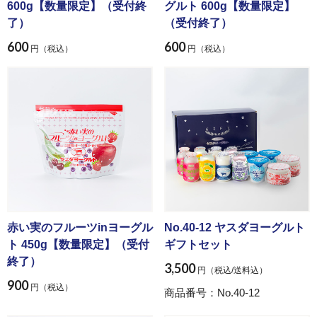
スキンケア
600g【数量限定】（受付終
グルト 600g【数量限定】
了）
（受付終了）
600
600
円（税込）
円（税込）
用途・目的から探す
ご自宅用
ギフト・詰め合わせ
プチギフト
赤い実のフルーツinヨーグル
No.40-12 ヤスダヨーグルト
ト 450g【数量限定】（受付
ギフトセット
単品販売
終了）
3,500
円（税込/送料込）
900
円（税込）
商品番号：No.40-12
定期購入