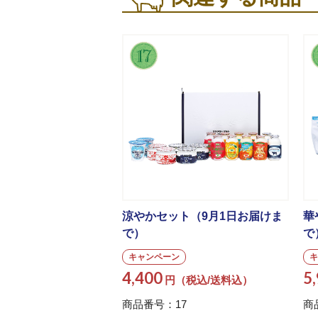
涼やかセット（9月1日お届けま
華
で）
で
キャンペーン
キ
4,400
5
円（税込/送料込）
商品番号：17
商