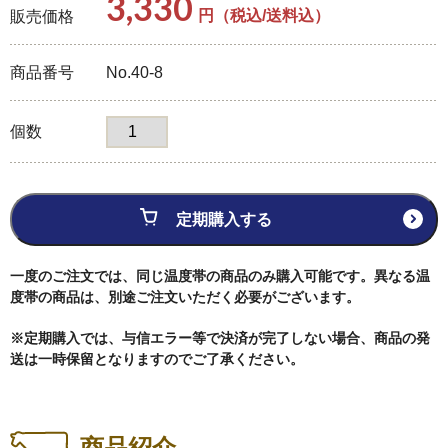
3,330
スキンケア
円（税込/送料込）
販売価格
商品番号
No.40-8
用途・目的から探す
個数
ご自宅用
定期購入する
ギフト・詰め合わせ
一度のご注文では、同じ温度帯の商品のみ購入可能です。
異なる温
プチギフト
度帯の商品は、別途ご注文いただく必要がございます。
※定期購入では、与信エラー等で決済が完了しない場合、商品の発
単品販売
送は一時保留となりますのでご了承ください。
定期購入
商品紹介