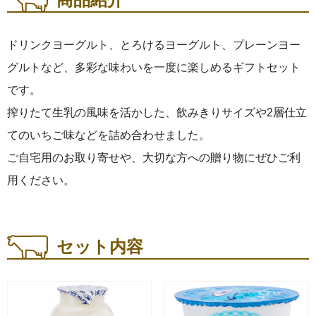
ご予算から選ぶ
ドリンクヨーグルト、とろけるヨーグルト、プレーンヨー
グルトなど、多彩な味わいを一度に楽しめるギフトセット
〜3,000円
です。
搾りたて生乳の風味を活かした、飲みきりサイズや2層仕立
3,001円〜5,000円
てのいちご味などを詰め合わせました。
ご自宅用のお取り寄せや、大切な方への贈り物にぜひご利
5,001円〜
用ください。
トップ
セット内容
ヤスダヨーグルトについて
商品一覧