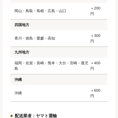
＋200
岡山・鳥取・島根・広島・山口
円
四国地方
＋300
香川・徳島・愛媛・高知
円
九州地方
福岡・佐賀・長崎・熊本・大分・宮崎・鹿児
＋400
島
円
沖縄
＋600
沖縄
円
配送業者：ヤマト運輸